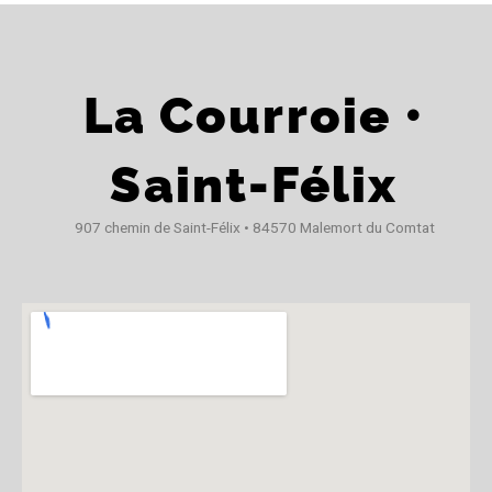
La Courroie •
Saint-Félix
907 chemin de Saint-Félix • 84570 Malemort du Comtat