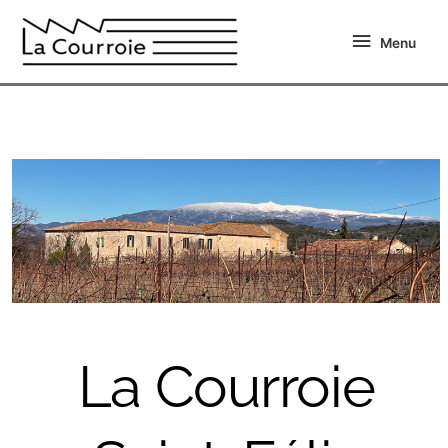
Aller
Menu
au
Menu
contenu
La Courroie