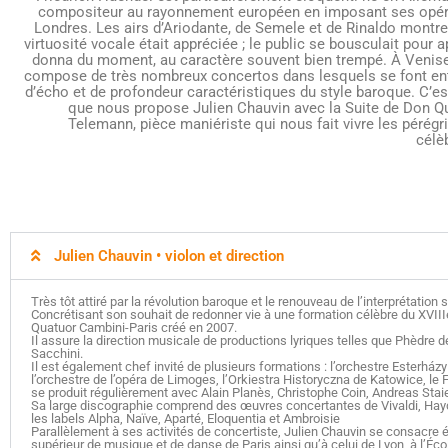
compositeur au rayonnement européen en imposant ses opéra
Londres. Les airs d’Ariodante, de Semele et de Rinaldo montren
virtuosité vocale était appréciée ; le public se bousculait pour a
donna du moment, au caractère souvent bien trempé. À Venise
compose de très nombreux concertos dans lesquels se font ent
d’écho et de profondeur caractéristiques du style baroque. C’est
que nous propose Julien Chauvin avec la Suite de Don Q
Telemann, pièce maniériste qui nous fait vivre les pérégr
célè
Julien Chauvin • violon et direction
Très tôt attiré par la révolution baroque et le renouveau de l’interprétati
Concrétisant son souhait de redonner vie à une formation célèbre du XVIIIe 
Quatuor Cambini-Paris créé en 2007.
Il assure la direction musicale de productions lyriques telles que Phèdre
Sacchini.
Il est également chef invité de plusieurs formations : l’orchestre Esterház
l’orchestre de l’opéra de Limoges, l’Orkiestra Historyczna de Katowice, le
se produit régulièrement avec Alain Planès, Christophe Coin, Andreas Staie
Sa large discographie comprend des œuvres concertantes de Vivaldi, Haydn,
les labels Alpha, Naïve, Aparté, Eloquentia et Ambroisie
Parallèlement à ses activités de concertiste, Julien Chauvin se consacre
supérieur de musique et de danse de Paris ainsi qu’à celui de Lyon, à l’É