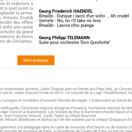
s et oratorios à
t à quel point la
Georg Friederich HAENDEL
pplaudir la prima-
Rinaldo
: Dunque i lacci d’un volto … Ah crudel
, Antonio Vivaldi
Semele
: No, no i’ll take no less
endre des effets
Rinaldo
: Lascia chio pianga
 enfin une rareté
uichotte du grand
inations du héros
Georg Philipp TELEMANN
bre de Cervantes.
Suite pour orchestre ‘Don Quichotte’
infos pratiques
on sur instruments anciens, Julien Chauvin part se former aux Pays-Bas, au Conser
siècle, Julien Chauvin fonde en 2015 : Le Concert de la Loge. Parallèlement, il 
 de Lemoyne et Cendrillon d’Isouard, l’Armida de Haydn, L’Enlèvement au Sérail d
y Hofkapelle, l’Orchestre régional d’Avignon-Provence, l’orchestre national de Me
 Folger Consort à Washington, Les Violons du Roy, le Kammerorchester Basel et l
r, Jean-François Heisser, Justin Taylor ou Olivier Baumont.
 Mozart, Beethoven et Berlioz qui ont été saluées par la critique (Diapason d’
 également à la pédagogie dans le cadre de sessions d’orchestre ou de master c
cole normale de musique de Paris, à l’Académie de l’Opéra de Paris ou encore av