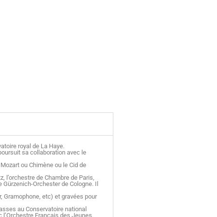
vatoire royal de La Haye.
poursuit sa collaboration avec le
e Mozart ou Chimène ou le Cid de
tz, l’orchestre de Chambre de Paris,
e Gürzenich-Orchester de Cologne. Il
or, Gramophone, etc) et gravées pour
lasses au Conservatoire national
ec l’Orchestre Français des Jeunes.