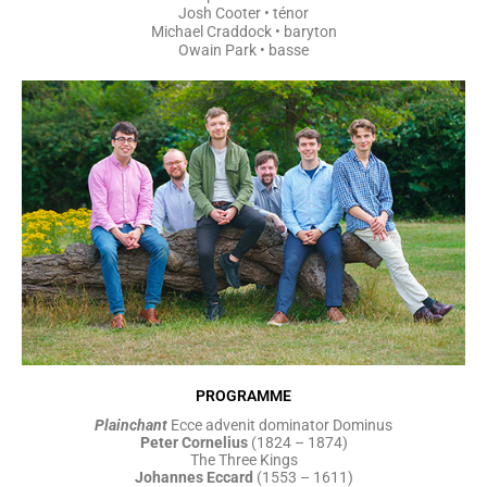
Josh Cooter • ténor
Michael Craddock • baryton
Owain Park • basse
PROGRAMME
Plainchant
Ecce advenit dominator Dominus
Peter Cornelius
(1824 – 1874)
The Three Kings
Johannes Eccard
(1553 – 1611)