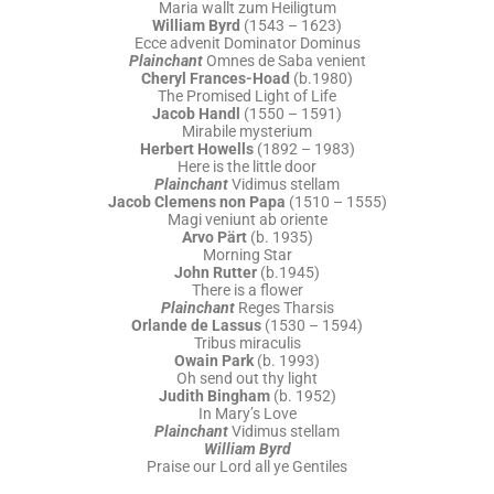
Maria wallt zum Heiligtum
William Byrd
(1543 – 1623)
Ecce advenit Dominator Dominus
Plainchant
Omnes de Saba venient
Cheryl Frances-Hoad
(b.1980)
The Promised Light of Life
Jacob Handl
(1550 – 1591)
Mirabile mysterium
Herbert Howells
(1892 – 1983)
Here is the little door
Plainchant
Vidimus stellam
Jacob Clemens non Papa
(1510 – 1555)
Magi veniunt ab oriente
Arvo Pärt
(b. 1935)
Morning Star
John Rutter
(b.1945)
There is a flower
Plainchant
Reges Tharsis
Orlande de Lassus
(1530 – 1594)
Tribus miraculis
Owain Park
(b. 1993)
Oh send out thy light
Judith Bingham
(b. 1952)
In Mary’s Love
Plainchant
Vidimus stellam
William Byrd
Praise our Lord all ye Gentiles