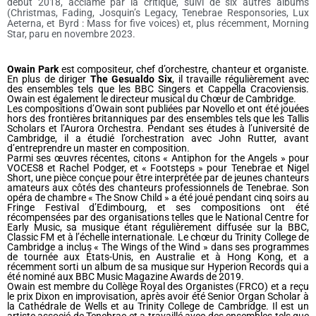
début 2018, acclamé par la critique, suivi de six autres albums
(Christmas, Fading, Josquin’s Legacy, Tenebrae Responsories, Lux
Aeterna, et Byrd : Mass for five voices) et, plus récemment, Morning
Star, paru en novembre 2023.
Owain Park
est compositeur, chef d’orchestre, chanteur et organiste.
En plus de diriger
The Gesualdo Six
, il travaille régulièrement avec
des ensembles tels que les BBC Singers et Cappella Cracoviensis.
Owain est également le directeur musical du Chœur de Cambridge.
Les compositions d’Owain sont publiées par Novello et ont été jouées
hors des frontières britanniques par des ensembles tels que les Tallis
Scholars et l’Aurora Orchestra. Pendant ses études à l’université de
Cambridge, il a étudié l’orchestration avec John Rutter, avant
d’entreprendre un master en composition.
Parmi ses œuvres récentes, citons « Antiphon for the Angels » pour
VOCES8 et Rachel Podger, et « Footsteps » pour Tenebrae et Nigel
Short, une pièce conçue pour être interprétée par de jeunes chanteurs
amateurs aux côtés des chanteurs professionnels de Tenebrae. Son
opéra de chambre « The Snow Child » a été joué pendant cinq soirs au
Fringe Festival d’Edimbourg, et ses compositions ont été
récompensées par des organisations telles que le National Centre for
Early Music, sa musique étant régulièrement diffusée sur la BBC,
Classic FM et à l’échelle internationale. Le chœur du Trinity College de
Cambridge a inclus « The Wings of the Wind » dans ses programmes
de tournée aux États-Unis, en Australie et à Hong Kong, et a
récemment sorti un album de sa musique sur Hyperion Records qui a
été nominé aux BBC Music Magazine Awards de 2019.
Owain est membre du Collège Royal des Organistes (FRCO) et a reçu
le prix Dixon en improvisation, après avoir été Senior Organ Scholar à
la Cathédrale de Wells et au Trinity College de Cambridge. Il est un
artiste associé de Tenebrae et a travaillé avec des ensembles tels que