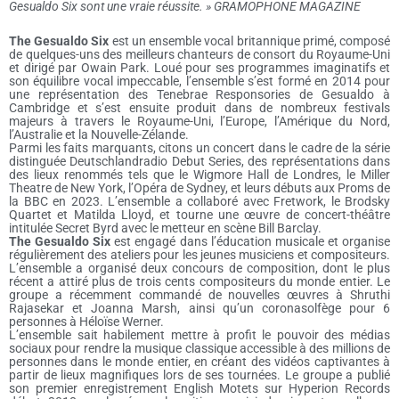
Gesualdo Six sont une vraie réussite. »
GRAMOPHONE MAGAZINE
The Gesualdo Six
est un ensemble vocal britannique primé, composé
de quelques-uns des meilleurs chanteurs de consort du Royaume-Uni
et dirigé par Owain Park. Loué pour ses programmes imaginatifs et
son équilibre vocal impeccable, l’ensemble s’est formé en 2014 pour
une représentation des Tenebrae Responsories de Gesualdo à
Cambridge et s’est ensuite produit dans de nombreux festivals
majeurs à travers le Royaume-Uni, l’Europe, l’Amérique du Nord,
l’Australie et la Nouvelle-Zélande.
Parmi les faits marquants, citons un concert dans le cadre de la série
distinguée Deutschlandradio Debut Series, des représentations dans
des lieux renommés tels que le Wigmore Hall de Londres, le Miller
Theatre de New York, l’Opéra de Sydney, et leurs débuts aux Proms de
la BBC en 2023. L’ensemble a collaboré avec Fretwork, le Brodsky
Quartet et Matilda Lloyd, et tourne une œuvre de concert-théâtre
intitulée Secret Byrd avec le metteur en scène Bill Barclay.
The Gesualdo Six
est engagé dans l’éducation musicale et organise
régulièrement des ateliers pour les jeunes musiciens et compositeurs.
L’ensemble a organisé deux concours de composition, dont le plus
récent a attiré plus de trois cents compositeurs du monde entier. Le
groupe a récemment commandé de nouvelles œuvres à Shruthi
Rajasekar et Joanna Marsh, ainsi qu’un coronasolfège pour 6
personnes à Héloïse Werner.
L’ensemble sait habilement mettre à profit le pouvoir des médias
sociaux pour rendre la musique classique accessible à des millions de
personnes dans le monde entier, en créant des vidéos captivantes à
partir de lieux magnifiques lors de ses tournées. Le groupe a publié
son premier enregistrement English Motets sur Hyperion Records