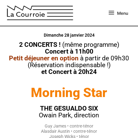
Aller
Menu
au
Menu
contenu
Dimanche 28 janvier 2024
2 CONCERTS !
(même programme)
Concert à 11h00
Petit déjeuner en option
à partir de 09h30
(Réservation indispensable !)
et Concert à 20h24
Morning Star
THE GESUALDO SIX
Owain Park, direction
Guy James • contre-ténor
Alasdair Austin • contre-ténor
Joseph Wicks • ténor