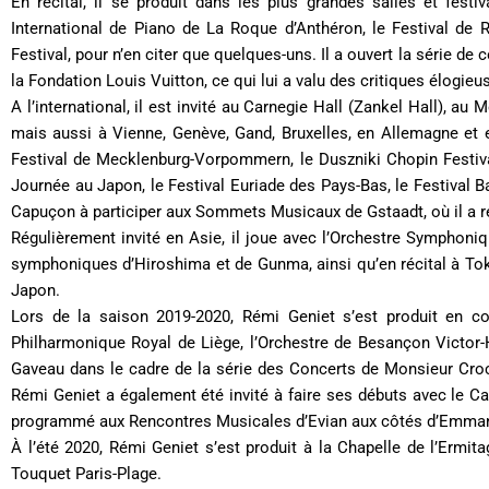
En récital, il se produit dans les plus grandes salles et festi
International de Piano de La Roque d’Anthéron, le Festival de 
Festival, pour n’en citer que quelques-uns. Il a ouvert la série de
la Fondation Louis Vuitton, ce qui lui a valu des critiques élogieu
A l’international, il est invité au Carnegie Hall (Zankel Hall), 
mais aussi à Vienne, Genève, Gand, Bruxelles, en Allemagne et en
Festival de Mecklenburg-Vorpommern, le Duszniki Chopin Festival,
Journée au Japon, le Festival Euriade des Pays-Bas, le Festival B
Capuçon à participer aux Sommets Musicaux de Gstaadt, où il a r
Régulièrement invité en Asie, il joue avec l’Orchestre Symphoni
symphoniques d’Hiroshima et de Gunma, ainsi qu’en récital à Tok
Japon.
Lors de la saison 2019-2020, Rémi Geniet s’est produit en con
Philharmonique Royal de Liège, l’Orchestre de Besançon Victor-
Gaveau dans le cadre de la série des Concerts de Monsieur Croch
Rémi Geniet a également été invité à faire ses débuts avec le Ca
programmé aux Rencontres Musicales d’Evian aux côtés d’Emmanue
À l’été 2020, Rémi Geniet s’est produit à la Chapelle de l’Ermit
Touquet Paris-Plage.