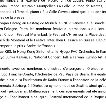
vals français, à l’exemple de l’Auditorium du Louvre, Piano aux J
Radio France Occitanie Montpellier, La Folle Journée de Nantes, l
 concerts « L’âme du piano » à la Salle Gaveau, ainsi que la saison i
ses de la presse.
au Morgan Library, au Gasteig de Munich, au NDR Hanover, à la Grand
 Pologne. Parmi les nombreux festivals internationaux qui l’ont ac
 Chopin Festival Marienbad, le Festival d’Hiver sur la Place des 
ach de Montréal et le Festival Interlaken Classics en Suisse. Début
emporté le prix « André Hoffmann ».
que KBS, le Hong Kong Sinfonietta, le Hyogo PAC Orchestra, le Kan
yo Bunka Kaikan, au National Concert Hall, à Taiwan, Kumho Art Ha
certo avec de nombreux orchestres d’envergure : l’Orchestre nat
Hugo Franche-Comté, l’Orchestre de Pau Pays de Béarn. Il a égale
e, ainsi qu’à l’auditorium de Radio France à l’occasion de la cél
merata Salzburg, à l’Orchestre symphonique de Seattle, ainsi qu’au
l Tjeknovarian. Malheureusement, ces événements ont été annulés
age du Font-Romeu, ainsi qu’au Festival international de la Roque