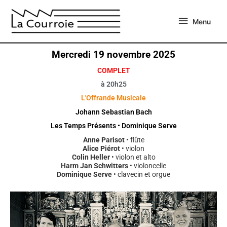
Aller
Menu
au
Menu
contenu
Mercredi 19 novembre 2025
COMPLET
à 20h25
L'Offrande Musicale
Johann Sebastian Bach
Les Temps Présents • Dominique Serve
Anne Parisot
• flûte
Alice Piérot
• violon
Colin Heller
• violon et alto
Harm Jan Schwitters
• violoncelle
Dominique Serve
• clavecin et orgue