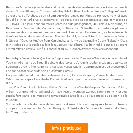
Harm Jan Schwitters
(violoncelle) a fait ses études de violoncelle moderne et baroque dans la
classe d’Anner Bijlsma, au Conservatoire Royal de La Haye. Il est membre du Collegium Vocale
de Gand et de l’Orchestre des Champs-Élysées, dirigés par Philippe Herreweghe, chef avec
lequel il a enregistré plus de soixante-dix disques, dont les cantates, passions et messes de
J.S. BACH. Il a joué dans toutes les salles les plus prestigieuses, de Berlin à Melbourne, de
New York à Moscou, de Vienne à Tokyo. Harm Jan Schwitters fait partie de plusieurs
ensembles de musique de chambre et se produit en récitals. Parallèlement, il a travaillé avec la
chorégraphe et danseuse Garance Thérèse Perrelet, et a collaboré à plusieurs créations
théâtrales (‘Duet for One’ de Tom Kempinsky, sur la vie de Jacqueline Dupré, ‘Balzac’ – Deux
récits, pièce pour laquelle il a écrit la musique). Par ailleurs, il a été invité à donner des cours
d’interprétation entre autres à El Escorial et au YST Conservatory of Music de Singapour.
Dominique Serve
(claviers) a étudié l’orgue avec Xavier Darasse à Toulouse et avec Harald
Vogel en Allemagne du Nord. Il a côtoyé des facteurs d’orgue importants, tels que Jean-Loup
Boisseau, Jürgen Ahrend, Bertrand Cattiaux, Pascal Quoirin, Gene Bedient et a ainsi développé
une connaissance approfondie de la facture d’orgue.
Il a joué notamment dans des festivals à Saintes, Poitiers, Avignon, Venise, Madrid Casa de
Velasquez ainsi qu’à Paris (Notre-Dame), Toulouse, Lyon. Il a réalisé plusieurs tournées aux
U.S.A.
José Van Dam, Louis Sclavis, Michel Godard, Jean-Claude-Malgoire, Dominique Vellard,
William Dongois, Olivier Schneebeli, Alice Piérot, Monique Zanetti, Noémi Rime, François
Bazola font partie des musiciens remarquables avec lesquels il a partagé sa passion de la
musique.
Son activité dans le domaine de la musique d’ensemble s’est déployée à travers différents
groupes qu’il a fondés : Le Concert Baroque, l’Orchestre des Musiques Anciennes et à Venir,
Les Temps présents…
infos pratiques