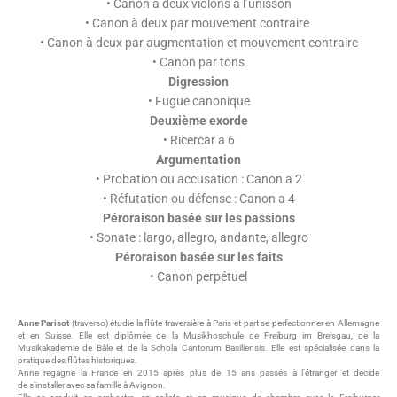
• Canon à deux violons à l’unisson
• Canon à deux par mouvement contraire
• Canon à deux par augmentation et mouvement contraire
• Canon par tons
Digression
• Fugue canonique
Deuxième exorde
• Ricercar a 6
Argumentation
• Probation ou accusation : Canon a 2
• Réfutation ou défense : Canon a 4
Péroraison basée sur les passions
• Sonate : largo, allegro, andante, allegro
Péroraison basée sur les faits
• Canon perpétuel
Anne Parisot
(traverso) étudie la flûte traversière à Paris et part se perfectionner en Allemagne
et en Suisse. Elle est diplômée de la Musikhoschule de Freiburg im Breisgau, de la
Musikakademie de Bâle et de la Schola Cantorum Basiliensis. Elle est spécialisée dans la
pratique des flûtes historiques.
Anne regagne la France en 2015 après plus de 15 ans passés à l’étranger et décide
de s’installer avec sa famille à Avignon.