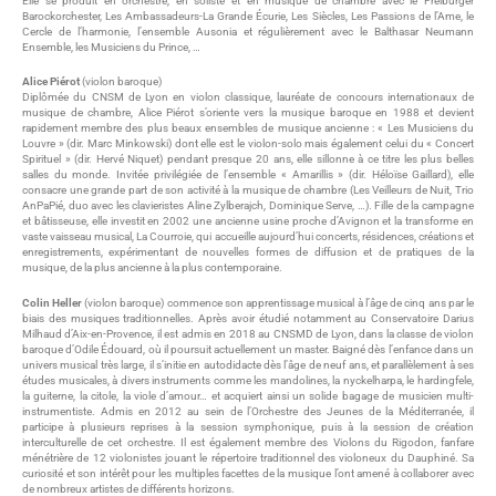
Elle se produit en orchestre, en soliste et en musique de chambre avec le Freiburger
Barockorchester, Les Ambassadeurs-La Grande Écurie, Les Siècles, Les Passions de l’Ame, le
Cercle de l’harmonie, l’ensemble Ausonia et régulièrement avec le Balthasar Neumann
Ensemble, les Musiciens du Prince, …
Alice Piérot
(violon baroque)
Diplômée du CNSM de Lyon en violon classique, lauréate de concours internationaux de
musique de chambre, Alice Piérot s’oriente vers la musique baroque en 1988 et devient
rapidement membre des plus beaux ensembles de musique ancienne : « Les Musiciens du
Louvre » (dir. Marc Minkowski) dont elle est le violon-solo mais également celui du « Concert
Spirituel » (dir. Hervé Niquet) pendant presque 20 ans, elle sillonne à ce titre les plus belles
salles du monde. Invitée privilégiée de l’ensemble « Amarillis » (dir. Héloïse Gaillard), elle
consacre une grande part de son activité à la musique de chambre (Les Veilleurs de Nuit, Trio
AnPaPié, duo avec les clavieristes Aline Zylberajch, Dominique Serve, …). Fille de la campagne
et bâtisseuse, elle investit en 2002 une ancienne usine proche d’Avignon et la transforme en
vaste vaisseau musical, La Courroie, qui accueille aujourd’hui concerts, résidences, créations et
enregistrements, expérimentant de nouvelles formes de diffusion et de pratiques de la
musique, de la plus ancienne à la plus contemporaine.
Colin Heller
(violon baroque) commence son apprentissage musical à l’âge de cinq ans par le
biais des musiques traditionnelles. Après avoir étudié notamment au Conservatoire Darius
Milhaud d’Aix-en-Provence, il est admis en 2018 au CNSMD de Lyon, dans la classe de violon
baroque d’Odile Édouard, où il poursuit actuellement un master. Baigné dès l’enfance dans un
univers musical très large, il s’initie en autodidacte dès l’âge de neuf ans, et parallèlement à ses
études musicales, à divers instruments comme les mandolines, la nyckelharpa, le hardingfele,
la guiterne, la citole, la viole d’amour… et acquiert ainsi un solide bagage de musicien multi-
instrumentiste. Admis en 2012 au sein de l’Orchestre des Jeunes de la Méditerranée, il
participe à plusieurs reprises à la session symphonique, puis à la session de création
interculturelle de cet orchestre. Il est également membre des Violons du Rigodon, fanfare
ménétrière de 12 violonistes jouant le répertoire traditionnel des violoneux du Dauphiné. Sa
curiosité et son intérêt pour les multiples facettes de la musique l’ont amené à collaborer avec
de nombreux artistes de différents horizons.