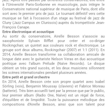
jazz. Après être passée par différents conservatoires, elle entre
à l’Université Paris-Sorbonne en musicologie, puis intègre le
Conservatoire national supérieur de musique de Paris, dont elle
sort avec le premier prix de jazz. Le tournant définitif vers cette
musique se fait à l’occasion d’un stage au festival de jazz de
Cluny (Jazz Campus en Clunisois) auprès du trompettiste Jean-
François Canape.
Entre électronique et acoustique
Au sortir du conservatoire, Airelle Besson s’associe au
saxophoniste Sylvain Rifflet pour créer et co-diriger
Rockingchair, un quintet aux couleurs rock et électronique. Le
groupe sort deux albums, Rockingchair (2007) et 1:1 (2011). En
2014, Airelle Besson transforme sa collaboration amicale de
longue date avec le guitariste Nelson Veras en duo acoustique
poétique avec l’album Prélude (Naïve Records). Le disque
obtient un très grand succès, et les deux musiciens sillonnent
les scènes internationales pendant plusieurs années.
Entre petit et grand orchestre
En 2014, Airelle Besson crée son propre quartet avec Isabel
Sörling (voix), Benjamin Moussay (claviers) et Fabrice Moreau
(batterie). Très bien accueilli tant par la presse que par le public,
leur premier album (Radio One, Naïve) est un régal de force,
d’équilibre et de limpidité. Toute la puissance mélodique des
compositions d’Airelle Besson, ainsi que son talent pour