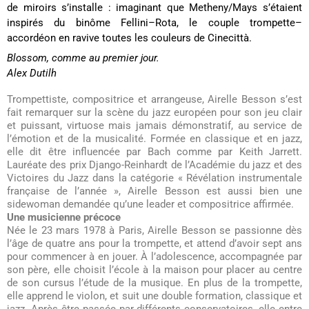
de miroirs s’installe : imaginant que Metheny/Mays s’étaient
inspirés du binôme Fellini–Rota, le couple trompette–
accordéon en ravive toutes les couleurs de Cinecittà.
Blossom, comme au premier jour.
​Alex Dutilh
Trompettiste, compositrice et arrangeuse, Airelle Besson s’est
fait remarquer sur la scène du jazz européen pour son jeu clair
et puissant, virtuose mais jamais démonstratif, au service de
l’émotion et de la musicalité. Formée en classique et en jazz,
elle dit être influencée par Bach comme par Keith Jarrett.
Lauréate des prix Django-Reinhardt de l’Académie du jazz et des
Victoires du Jazz dans la catégorie « Révélation instrumentale
française de l’année », Airelle Besson est aussi bien une
sidewoman demandée qu’une leader et compositrice affirmée.
Une musicienne précoce
Née le 23 mars 1978 à Paris, Airelle Besson se passionne dès
l’âge de quatre ans pour la trompette, et attend d’avoir sept ans
pour commencer à en jouer. À l’adolescence, accompagnée par
son père, elle choisit l’école à la maison pour placer au centre
de son cursus l’étude de la musique. En plus de la trompette,
elle apprend le violon, et suit une double formation, classique et