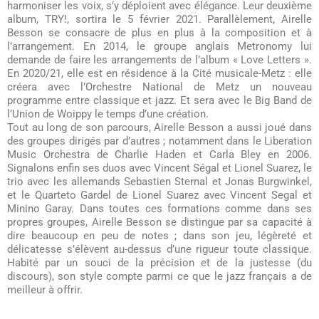
harmoniser les voix, s’y déploient avec élégance. Leur deuxième
album, TRY!, sortira le 5 février 2021. Parallèlement, Airelle
Besson se consacre de plus en plus à la composition et à
l’arrangement. En 2014, le groupe anglais Metronomy lui
demande de faire les arrangements de l’album « Love Letters ».
En 2020/21, elle est en résidence à la Cité musicale-Metz : elle
créera avec l’Orchestre National de Metz un nouveau
programme entre classique et jazz. Et sera avec le Big Band de
l’Union de Woippy le temps d’une création.
Tout au long de son parcours, Airelle Besson a aussi joué dans
des groupes dirigés par d’autres ; notamment dans le Liberation
Music Orchestra de Charlie Haden et Carla Bley en 2006.
Signalons enfin ses duos avec Vincent Ségal et Lionel Suarez, le
trio avec les allemands Sebastien Sternal et Jonas Burgwinkel,
et le Quarteto Gardel de Lionel Suarez avec Vincent Segal et
Minino Garay. Dans toutes ces formations comme dans ses
propres groupes, Airelle Besson se distingue par sa capacité à
dire beaucoup en peu de notes ; dans son jeu, légèreté et
délicatesse s’élèvent au-dessus d’une rigueur toute classique.
Habité par un souci de la précision et de la justesse (du
discours), son style compte parmi ce que le jazz français a de
meilleur à offrir.