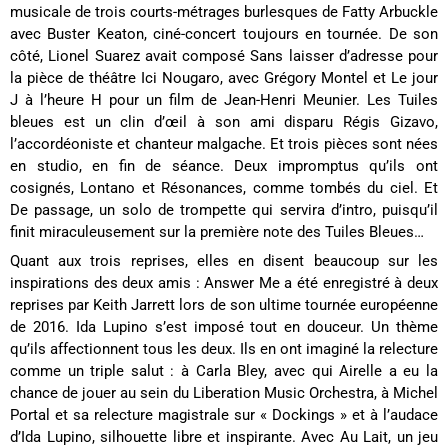
musicale de trois courts-métrages burlesques de Fatty Arbuckle
avec Buster Keaton, ciné-concert toujours en tournée. De son
côté, Lionel Suarez avait composé Sans laisser d’adresse pour
la pièce de théâtre Ici Nougaro, avec Grégory Montel et Le jour
J à l’heure H pour un film de Jean-Henri Meunier. Les Tuiles
bleues est un clin d’œil à son ami disparu Régis Gizavo,
l’accordéoniste et chanteur malgache. Et trois pièces sont nées
en studio, en fin de séance. Deux impromptus qu’ils ont
cosignés, Lontano et Résonances, comme tombés du ciel. Et
De passage, un solo de trompette qui servira d’intro, puisqu’il
finit miraculeusement sur la première note des Tuiles Bleues…
Quant aux trois reprises, elles en disent beaucoup sur les
inspirations des deux amis : Answer Me a été enregistré à deux
reprises par Keith Jarrett lors de son ultime tournée européenne
de 2016. Ida Lupino s’est imposé tout en douceur. Un thème
qu’ils affectionnent tous les deux. Ils en ont imaginé la relecture
comme un triple salut : à Carla Bley, avec qui Airelle a eu la
chance de jouer au sein du Liberation Music Orchestra, à Michel
Portal et sa relecture magistrale sur « Dockings » et à l’audace
d’Ida Lupino, silhouette libre et inspirante. Avec Au Lait, un jeu