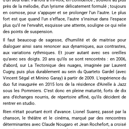
d’un seul élan. Parfois à mi-voix, en confidence ; souvent au plus
près de la mélodie, d’un lyrisme délicatement formulé ; toujours
en osmose, pour s’appuyer et se prolonger l’un l’autre. Le plus
fort est que quand l’un s’efface, l’autre s’insinue dans l’espace
plus qu’il ne l’envahit, esquisse une attente, souligne ce qui relie
des points de suspension.
Il faut beaucoup de sagesse, d’humilité et de maitrise pour
dialoguer ainsi sans renoncer aux dynamiques, aux contrastes,
aux variations rythmiques. Et jouer autant avec ses oreilles
qu’avec ses doigts. 20 ans qu’ils se sont rencontrés : en 2006,
d’abord, sur La Tectonique des nuages, imaginée par Laurent
Cugny, puis plus durablement au sein du Quarteto Gardel (avec
Vincent Ségal et Minino Garay) à partir de 2009. L’expérience du
duo fut inaugurée en 2015 lors de la résidence d’Airelle à Jazz
sous les Pommiers. C’est donc en pleine maturité, forts de dix
ans d’échanges nourris, de répertoire affiné, qu’ils décident de
rentrer en studio.
Rien n’était pourtant écrit d’avance. Lionel Suarez, passé par la
chanson, le théâtre et le cinéma, marqué par des rencontres
déterminantes avec Claude Nougaro et Jean Rochefort, a croisé