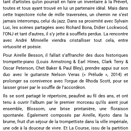
tant d’artistes qu’on pourrait en faire un inventaire à la Prévert,
toutes et tous ayant trouvé en lui un partenaire idéal. Mais dans
cette trajectoire riche de mille traversées, un chemin ne s’est
jamais interrompu, celui du jazz. Dans sa proximité avec Sylvain
Luc, les scènes partagées avec Richard Bona, Didier Lockwood,
l’ONJ et tant d’autres, il s’y jette à soufflets perdus. La rencontre
avec André Minvielle viendra cristalliser tout cela, entre
virtuosité et poésie.
Pour Airelle Besson, il fallait s’affranchir des duos historiques
trompette-piano (Louis Armstrong & Earl Hines, Clark Terry &
Oscar Peterson, Chet Baker & Paul Bley), prendre appui sur son
duo avec le guitariste Nelson Veras (« Prélude », 2014) et
prolonger sa connivence avec l’orgue de Rhoda Scott, pour se
laisser griser par le souffle de l’accordéon.
Ils se sont partagé le répertoire, peaufiné au fil des ans, et ont
tenu à ouvrir l’album par le premier morceau qu’ils aient joué
ensemble, Blossom, une brise printanière, une floraison
spontanée. Également composés par Airelle, Kyoto dans la
brume, fruit d’un séjour de la trompettiste dans la ville impériale,
une ode à la douceur de vivre. Et La Course, issu de la partition