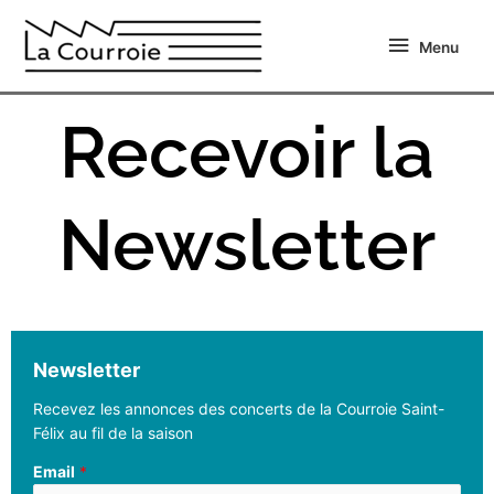
Aller
Menu
au
Menu
contenu
Recevoir la
Newsletter
Newsletter
Recevez les annonces des concerts de la Courroie Saint-
Félix au fil de la saison
Email
*